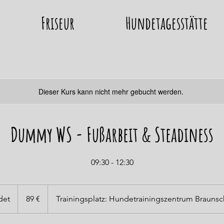
Friseur
Hundetagesstätte
Dieser Kurs kann nicht mehr gebucht werden.
Dummy WS - Fußarbeit & Steadiness
09:30 - 12:30
89
Euro
det
B
89 €
Trainingsplatz: Hundetrainingszentrum Brauns
e
e