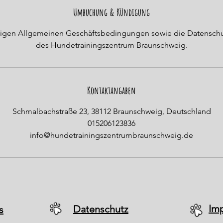
n
Umbuchung & Kündigung
d
ültigen Allgemeinen Geschäftsbedingungen sowie die Datensc
e
des Hundetrainingszentrum Braunschweig.
t
Kontaktangaben
Schmalbachstraße 23, 38112 Braunschweig, Deutschland
015206123836
info@hundetrainingszentrumbraunschweig.de
Im
Datenschutz
s