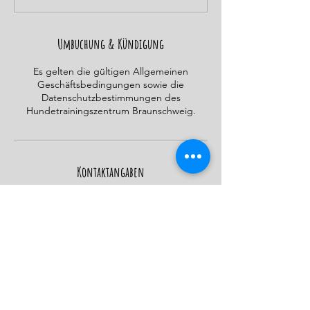
d
e
t
Umbuchung & Kündigung
Es gelten die gültigen Allgemeinen
Geschäftsbedingungen sowie die
Datenschutzbestimmungen des
Hundetrainingszentrum Braunschweig.
Kontaktangaben
Mark-Twain-Straße 24, Braunschweig,
Germany
015206123836
info@hundetrainingszentrumbraunschweig.
de