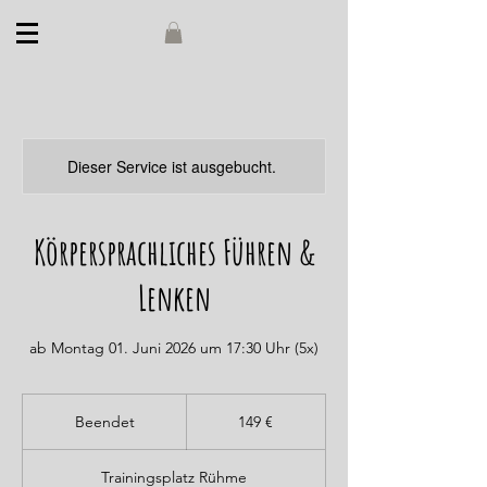
Dieser Service ist ausgebucht.
Körpersprachliches Führen &
Lenken
ab Montag 01. Juni 2026 um 17:30 Uhr (5x)
149
Euro
Beendet
B
149 €
e
e
Trainingsplatz Rühme
n