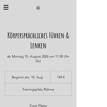
Körpersprachliches Führen &
Lenken
ab Montag 10. August 2026 um 17:30 Uhr
(5x)
149
Euro
Beginnt am: 10. Aug.
B
149 €
e
g
Trainingsplatz Rühme
i
n
n
t
Freie Plätze