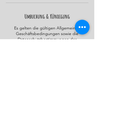
Umbuchung & Kündigung
Es gelten die gültigen Allgemeinen
Geschäftsbedingungen sowie die
Datenschutzbestimmungen des
Hundetrainingszentrum Braunschweig.
Kontaktangaben
Mark-Twain-Straße 24, Braunschweig,
Germany
015206123836
info@hundetrainingszentrumbraunschweig.
de