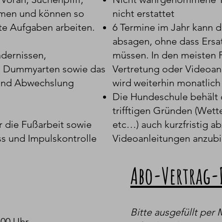
ammen und können so
nicht erstattet
te Aufgaben arbeiten.
6 Termine im Jahr kann 
absagen, ohne dass Ersa
ndernissen,
müssen. In den meisten F
en Dummyarten sowie das
Vertretung oder Videoan
 und Abwechslung
wird weiterhin monatlich
Die Hundeschule behält 
trifftigen Gründen (Wett
r die Fußarbeit sowie
etc…) auch kurzfristig ab
s und Impulskontrolle
Videoanleitungen anzubi
Abo-Vertrag
Bitte ausgefüllt per 
9:00 Uhr