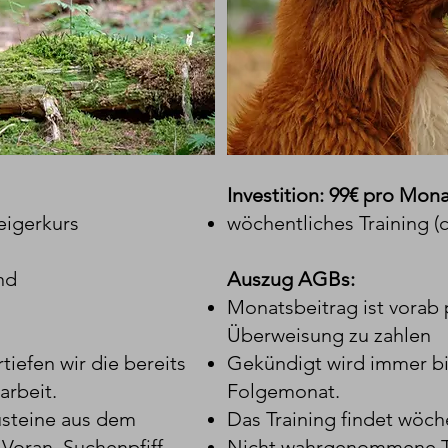
Investition: 99€ pro Mon
eigerkurs
wöchentliches Training (c
nd
Auszug AGBs:
Monatsbeitrag ist vorab 
Überweisung zu zahlen
iefen wir die bereits
Gekündigt wird immer bi
arbeit.
Folgemonat.
usteine aus dem
Das Training findet wöche
Voran, Suchenpfiff,
Nicht wahrgenommene Tr