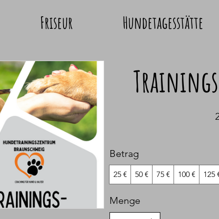
Friseur
Hundetagesstätte
Trainings
2
Betrag
25 €
50 €
75 €
100 €
125 
Menge