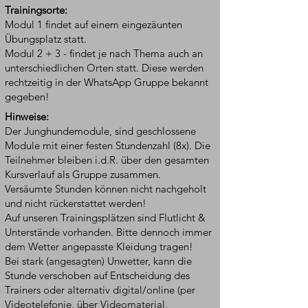
Trainingsorte:
Modul 1 findet auf einem eingezäunten
Übungsplatz statt.
Modul 2 + 3 - findet je nach Thema auch an
unterschiedlichen Orten statt. Diese werden
rechtzeitig in der WhatsApp Gruppe bekannt
gegeben!
Hinweise:
Der Junghundemodule, sind geschlossene
Module mit einer festen Stundenzahl (8x). Die
Teilnehmer bleiben i.d.R. über den gesamten
Kursverlauf als Gruppe zusammen.
Versäumte Stunden können nicht nachgeholt
und nicht rückerstattet werden!
Auf unseren Trainingsplätzen sind Flutlicht &
Unterstände vorhanden. Bitte dennoch immer
dem Wetter angepasste Kleidung tragen!​
Bei stark (angesagten) Unwetter, kann die
Stunde verschoben auf Entscheidung des
Trainers oder alternativ digital/online (per
Videotelefonie, über Videomaterial,