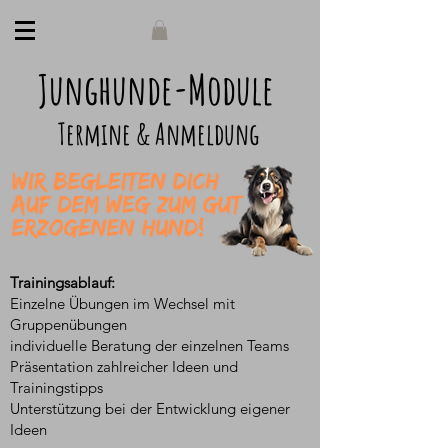
Junghunde-Module
Termine & Anmeldung
Trainingsablauf:
Einzelne Übungen im Wechsel mit
Gruppenübungen
individuelle Beratung der einzelnen Teams
Präsentation zahlreicher Ideen und
Trainingstipps
Unterstützung bei der Entwicklung eigener
Ideen