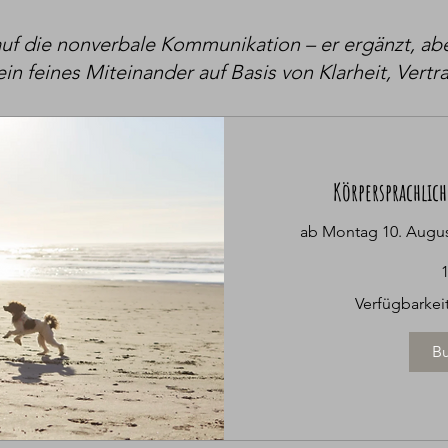
uf die nonverbale Kommunikation – er ergänzt, aber
t ein feines Miteinander auf Basis von Klarheit, Ve
Körpersprachlic
ab Montag 10. August
149
1
Euro
Verfügbarkeit
B