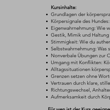
Kursinhalte:
Grundlagen der körperspr
Körpersignale des Hundes: 
Eigenwahrnehmung: Wie wi
Gestik, Mimik und Haltung 
Stimmigkeit: Wie du authen
Selbstwahrnehmung: Was s
Nonverbale Übungen zur O
Umgang mit Konflikten: Kör
Alltagssituationen körpers
Grenzen setzen ohne Wort
Vertrauen durch klare, stil
Richtungswechsel, Anhalte
Aufmerksamkeit durch Kör
Für wen ist der Kurs geeigne