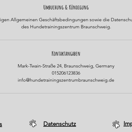
n
Umbuchung & Kündigung
d
ültigen Allgemeinen Geschäftsbedingungen sowie die Datensc
e
des Hundetrainingszentrum Braunschweig.
t
Kontaktangaben
Mark-Twain-Straße 24, Braunschweig, Germany
015206123836
info@hundetrainingszentrumbraunschweig.de
Im
Datenschutz
s