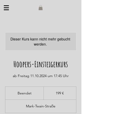
Dieser Kurs kann nicht mehr gebucht
werden.
Hoopers-Einsteigerkurs
ab Freitag 11.10.2024 um 17:45 Uhr
199
Euro
Beendet
B
199 €
e
e
Mark-Twain-Straße
n
d