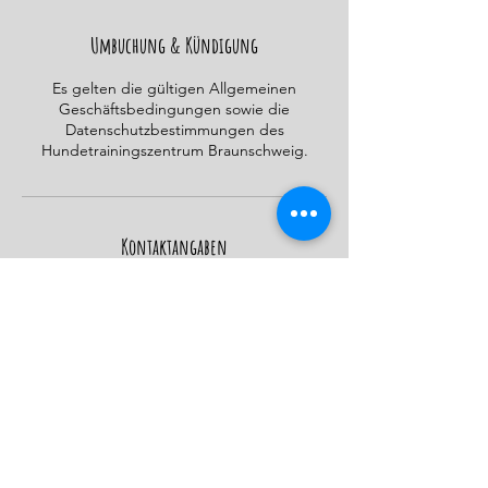
e
t
Umbuchung & Kündigung
Es gelten die gültigen Allgemeinen
Geschäftsbedingungen sowie die
Datenschutzbestimmungen des
Hundetrainingszentrum Braunschweig.
Kontaktangaben
Mark-Twain-Straße, Braunschweig, Germany
015206123836
info@hundetrainingszentrumbraunschweig.
de