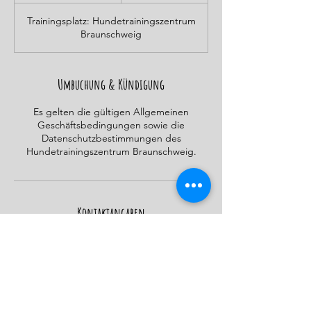
e
Trainingsplatz: Hundetrainingszentrum
n
Braunschweig
d
e
t
Umbuchung & Kündigung
Es gelten die gültigen Allgemeinen
Geschäftsbedingungen sowie die
Datenschutzbestimmungen des
Hundetrainingszentrum Braunschweig.
Kontaktangaben
Schmalbachstraße 23, 38112 Braunschweig,
Deutschland
015206123836
info@hundetrainingszentrumbraunschweig.
de