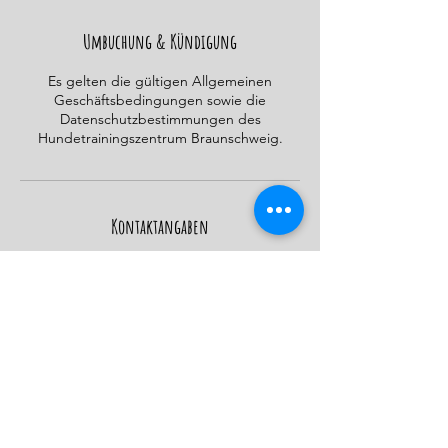
e
t
Umbuchung & Kündigung
Es gelten die gültigen Allgemeinen
Geschäftsbedingungen sowie die
Datenschutzbestimmungen des
Hundetrainingszentrum Braunschweig.
Kontaktangaben
Mark-Twain-Straße 24, Braunschweig,
Germany
015206123836
info@hundetrainingszentrumbraunschweig.
de