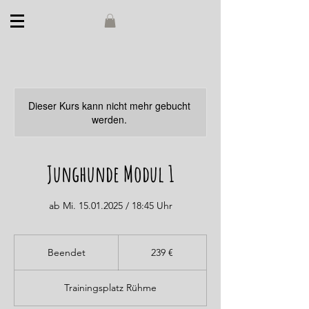
Dieser Kurs kann nicht mehr gebucht
werden.
Junghunde Modul 1
ab Mi. 15.01.2025 / 18:45 Uhr
239
Euro
Beendet
B
239 €
e
e
Trainingsplatz Rühme
n
d