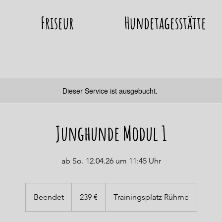
Friseur
Hundetagesstätte
Dieser Service ist ausgebucht.
Junghunde Modul 1
ab So. 12.04.26 um 11:45 Uhr
239
Euro
Beendet
B
239 €
Trainingsplatz Rühme
e
e