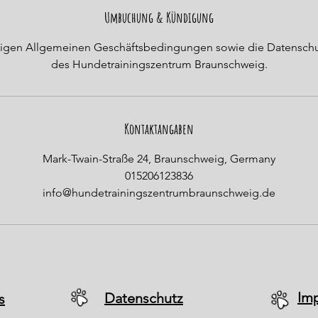
n
Umbuchung & Kündigung
d
ültigen Allgemeinen Geschäftsbedingungen sowie die Datensc
e
des Hundetrainingszentrum Braunschweig.
t
Kontaktangaben
Mark-Twain-Straße 24, Braunschweig, Germany
015206123836
info@hundetrainingszentrumbraunschweig.de
Im
Datenschutz
s