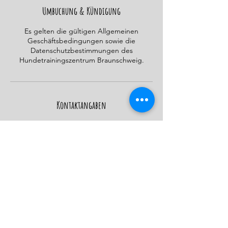
t
Umbuchung & Kündigung
Es gelten die gültigen Allgemeinen
Geschäftsbedingungen sowie die
Datenschutzbestimmungen des
Hundetrainingszentrum Braunschweig.
Kontaktangaben
Mark-Twain-Straße 24, Braunschweig,
Germany
015206123836
info@hundetrainingszentrumbraunschweig.
de