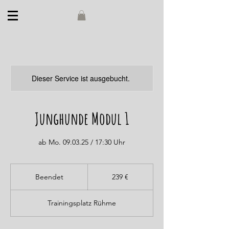
Dieser Service ist ausgebucht.
Junghunde Modul 1
ab Mo. 09.03.25 / 17:30 Uhr
239
Euro
Beendet
B
239 €
e
e
Trainingsplatz Rühme
n
d
e