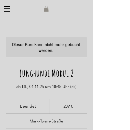
Dieser Kurs kann nicht mehr gebucht
werden.
Junghunde Modul 2
ab Di., 04.11.25 um 18:45 Uhr (8x)
239
Euro
Beendet
B
239 €
e
e
Mark-Twain-Straße
n
d