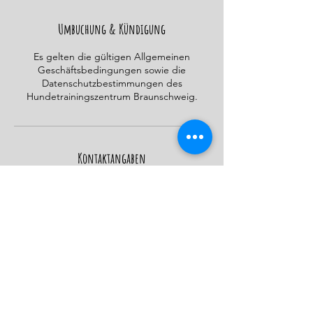
e
t
Umbuchung & Kündigung
Es gelten die gültigen Allgemeinen
Geschäftsbedingungen sowie die
Datenschutzbestimmungen des
Hundetrainingszentrum Braunschweig.
Kontaktangaben
Mark-Twain-Straße, Braunschweig, Germany
015206123836
info@hundetrainingszentrumbraunschweig.
de