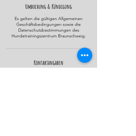
t
Umbuchung & Kündigung
Es gelten die gültigen Allgemeinen
Geschäftsbedingungen sowie die
Datenschutzbestimmungen des
Hundetrainingszentrum Braunschweig.
Kontaktangaben
Mark-Twain-Straße, Braunschweig, Germany
015206123836
info@hundetrainingszentrumbraunschweig.
de
AGBs
Datenschutz
Impressum