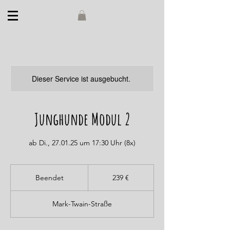
Dieser Service ist ausgebucht.
Junghunde Modul 2
ab Di., 27.01.25 um 17:30 Uhr (8x)
239
Euro
Beendet
B
239 €
e
e
Mark-Twain-Straße
n
d
e