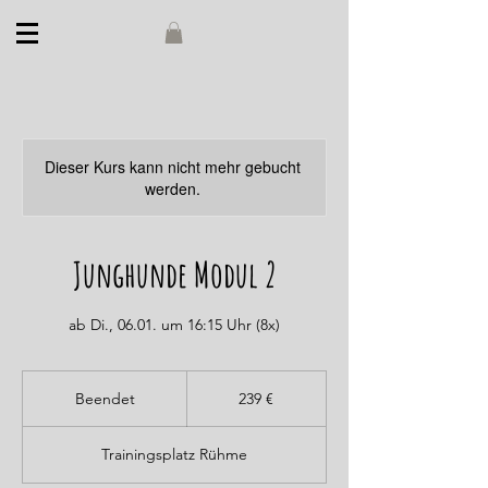
Dieser Kurs kann nicht mehr gebucht
werden.
Junghunde Modul 2
ab Di., 06.01. um 16:15 Uhr (8x)
239
Euro
Beendet
B
239 €
e
e
Trainingsplatz Rühme
n
d