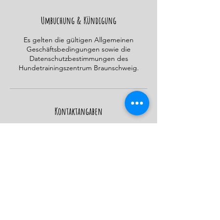
e
t
Umbuchung & Kündigung
Es gelten die gültigen Allgemeinen
Geschäftsbedingungen sowie die
Datenschutzbestimmungen des
Hundetrainingszentrum Braunschweig.
Kontaktangaben
Mark-Twain-Straße 24, Braunschweig,
Germany
015206123836
info@hundetrainingszentrumbraunschweig.
de