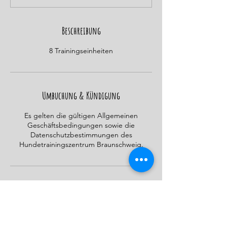
e
t
Beschreibung
8 Trainingseinheiten
Umbuchung & Kündigung
Es gelten die gültigen Allgemeinen
Geschäftsbedingungen sowie die
Datenschutzbestimmungen des
Hundetrainingszentrum Braunschweig.
Kontaktangaben
015206123836
info@hundetrainingszentrumbraunschweig.