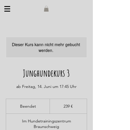
Dieser Kurs kann nicht mehr gebucht
werden.
Junghundekurs 3
ab Freitag, 14. Juni um 17:45 Uhr
239
Euro
Beendet
B
239 €
e
e
Im Hundetrainingszentrum
n
Braunschweig
d