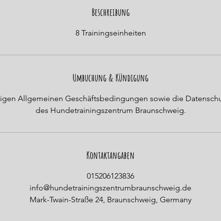
n
Beschreibung
d
8 Trainingseinheiten
e
t
Umbuchung & Kündigung
ültigen Allgemeinen Geschäftsbedingungen sowie die Datensc
des Hundetrainingszentrum Braunschweig.
Kontaktangaben
015206123836
info@hundetrainingszentrumbraunschweig.de
Mark-Twain-Straße 24, Braunschweig, Germany