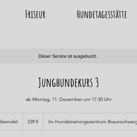
Friseur
Hundetagesstätte
Dieser Service ist ausgebucht.
Junghundekurs 3
ab Montag, 11. Dezember um 17:30 Uhr
239
Euro
Beendet
B
239 €
Im Hundetrainingszentrum Braunschwei
e
e