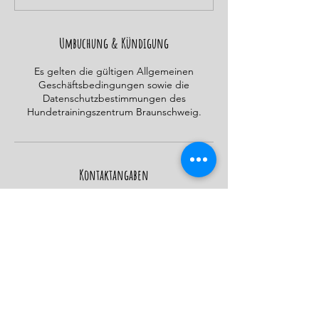
e
t
Umbuchung & Kündigung
Es gelten die gültigen Allgemeinen
Geschäftsbedingungen sowie die
Datenschutzbestimmungen des
Hundetrainingszentrum Braunschweig.
Kontaktangaben
Schmalbachstraße 23, 38112 Braunschweig,
Deutschland
015206123836
info@hundetrainingszentrumbraunschweig.
de