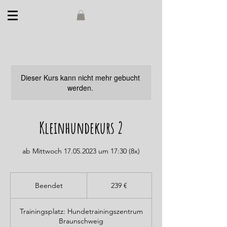
Dieser Kurs kann nicht mehr gebucht
werden.
Kleinhundekurs 2
ab Mittwoch 17.05.2023 um 17:30 (8x)
239
Euro
Beendet
B
239 €
e
e
Trainingsplatz: Hundetrainingszentrum
n
Braunschweig
d